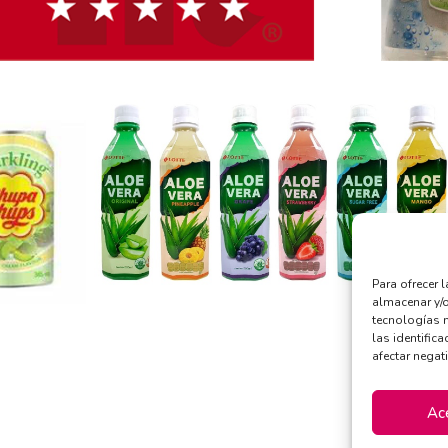
Para ofrecer 
almacenar y/o
tecnologías 
las identifica
afectar negat
Ac