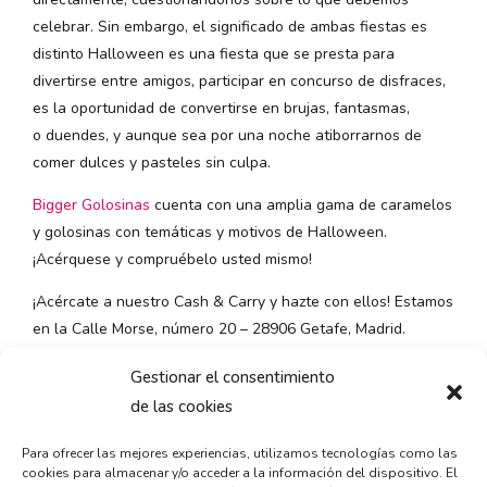
celebrar. Sin embargo, el significado de ambas fiestas es
distinto Halloween es una fiesta que se presta para
divertirse entre amigos, participar en concurso de disfraces,
es la oportunidad de convertirse en brujas, fantasmas,
o duendes, y aunque sea por una noche atiborrarnos de
comer dulces y pasteles sin culpa.
Bigger Golosinas
cuenta con una amplia gama de caramelos
y golosinas con temáticas y motivos de Halloween.
¡Acérquese y compruébelo usted mismo!
¡Acércate a nuestro Cash & Carry y hazte con ellos! Estamos
en la Calle Morse, número 20 – 28906 Getafe, Madrid.
También, puedes llamar al 91 665 26 82, o bien enviar un
Gestionar el consentimiento
email a info@biggergolosinas.com. Entra
de las cookies
en
www.biggergolosinas.com
y descubre todo lo que
podemos ofrecerte.
Para ofrecer las mejores experiencias, utilizamos tecnologías como las
cookies para almacenar y/o acceder a la información del dispositivo. El
Halloween está a la vuelta de la esquina y es hora de