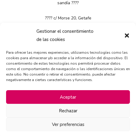
sandía
????
????
c/ Morse 20, Getafe
????
91 665 26 82
Gestionar el consentimiento
????
info@biggergolosinas.com
de las cookies
????
www.biggergolosinas.com
Para ofrecer las mejores experiencias, utilizamos tecnologías como las
#biggergolosinas
#gominolas
#dulces
#getafe
cookies para almacenar y/o acceder a la información del dispositivo. El
#enerytisplash
#sandia
#novedades
consentimiento de estas tecnologías nos permitirá procesar datos
como el comportamiento de navegación o las identificaciones únicas en
este sitio. No consentir o retirar el consentimiento, puede afectar
negativamente a ciertas características y funciones.
Aceptar
Rechazar
Ver preferencias