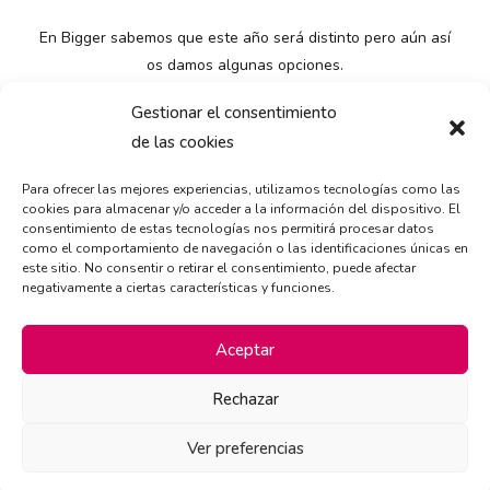
En Bigger sabemos que este año será distinto pero aún así
os damos algunas opciones.
Gestionar el consentimiento
Os esperamos en:
de las cookies
???? c/ Morse 20, Getafe
???? 91 665 26 82
Para ofrecer las mejores experiencias, utilizamos tecnologías como las
???? info@biggergolosinas.com
cookies para almacenar y/o acceder a la información del dispositivo. El
????
www.biggergolosinas.com
consentimiento de estas tecnologías nos permitirá procesar datos
como el comportamiento de navegación o las identificaciones únicas en
este sitio. No consentir o retirar el consentimiento, puede afectar
#biggergolosinas
#novedades
#caramelos
#Cash
#getafe
negativamente a ciertas características y funciones.
#halloween2020
Aceptar
Rechazar
Ver preferencias