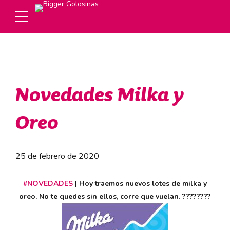
Novedades Milka y
Oreo
25 de febrero de 2020
#
NOVEDADES
| Hoy traemos nuevos lotes de milka y
oreo. No te quedes sin ellos, corre que vuelan.
????
????