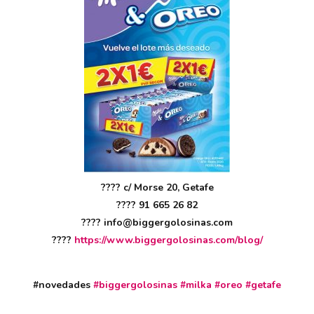
????
c/ Morse 20, Getafe
????
91 665 26 82
????
info@biggergolosinas.com
????
https://www.biggergolosinas.com/blog/
#novedades
#
biggergolosinas
#
milka
#
oreo
#
getafe