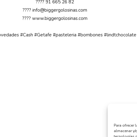
???? 91 665 26 82
???? info@biggergolosinas.com
????
www.biggergolosinas.com
ovedades
#Cash
#Getafe
#pasteleria
#bombones
#lindtchocolate
Para ofrecer 
almacenar y/o
tecnologías 