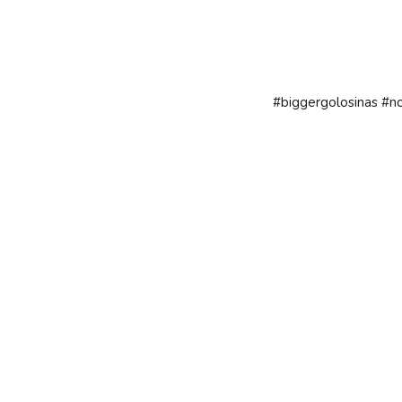
#biggergolosinas
#n