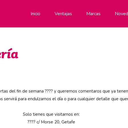
Inicio
Ventajas
Marcas
Noved
ría
ertas del fin de semana ???? y queremos comentaros que ya tenem
s servirá para endulzarnos el día o para cualquier detalle que qu
Solo tienes que visitarnos en:
???? c/ Morse 20, Getafe