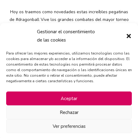
Hoy os traemos como novedades estas increíbles pegatinas
de
#dragonball
Vive los grandes combates del mayor torneo
de todos los tiempos.
Gestionar el consentimiento
de las cookies
Solo tienes que visitarnos en:
???? c/ Morse 20, Getafe
Para ofrecer las mejores experiencias, utilizamos tecnologías como las
???? 91 665 26 82
cookies para almacenar y/o acceder a la información del dispositivo. El
consentimiento de estas tecnologías nos permitirá procesar datos
???? info@biggergolosinas.com
como el comportamiento de navegación o las identificaciones únicas en
????
www.biggergolosinas.com
este sitio. No consentir o retirar el consentimiento, puede afectar
negativamente a ciertas características y funciones.
#biggergolosinas
#novedades
#Cash
#Getafe
#panini
#dragonball
Aceptar
Rechazar
Ver preferencias