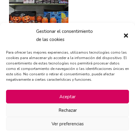
Gestionar el consentimiento
de las cookies
Para ofrecer las mejores experiencias, utilizamos tecnologías como las
¡Acércate a nuestro Cash & Carry y hazte con ellos! Estamos
cookies para almacenar y/o acceder a la información del dispositivo. El
en la Calle Morse, número 20, 28906 Getafe, Madrid.
consentimiento de estas tecnologías nos permitirá procesar datos
como el comportamiento de navegación o las identificaciones únicas en
este sitio. No consentir o retirar el consentimiento, puede afectar
También, puedes llamar al 91 665 26 82, o bien enviar un
negativamente a ciertas características y funciones.
email a info@biggergolosinas.com
Entra en
www.biggergolosinas.com
y descubre todo lo que
Aceptar
podemos ofrecerte.
Rechazar
Ver preferencias