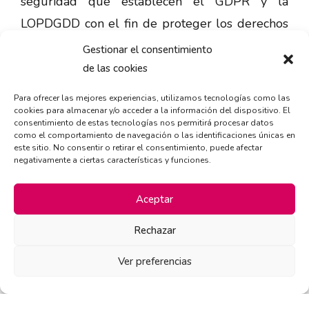
seguridad que establecen el GDPR y la
LOPDGDD con el fin de proteger los derechos
y libertades de los USUARIOS y les ha
Gestionar el consentimiento
comunicado la información adecuada para que
de las cookies
puedan ejercerlos.
Para ofrecer las mejores experiencias, utilizamos tecnologías como las
cookies para almacenar y/o acceder a la información del dispositivo. El
Para más información sobre las garantías de
consentimiento de estas tecnologías nos permitirá procesar datos
como el comportamiento de navegación o las identificaciones únicas en
privacidad, puedes dirigirte al RESPONSABLE
este sitio. No consentir o retirar el consentimiento, puede afectar
negativamente a ciertas características y funciones.
a través de SAN ANDRES E HIJOS, S.L.
(BIGGER GOLOSINAS). MORSE – POLIG. IND.
Aceptar
SAN MARCOS, 20 – 28906 GETAFE (Madrid).
Rechazar
E-mail:
info@biggergolosinas.es
Ver preferencias