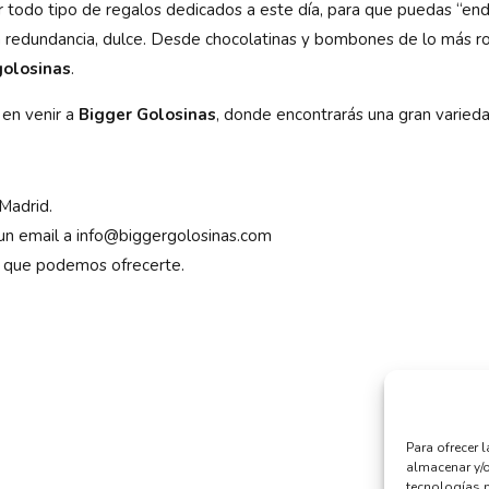
todo tipo de regalos dedicados a este día, para que puedas “endu
a la redundancia, dulce. Desde chocolatinas y bombones de lo más 
golosinas
.
 en venir a
Bigger Golosinas
, donde encontrarás una gran varied
Madrid.
 un email a info@biggergolosinas.com
 que podemos ofrecerte.
Para ofrecer 
almacenar y/o
tecnologías 