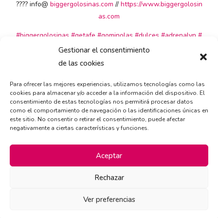
????
info@
biggergolosinas.com
//
https://www.biggergolosin
as.com
#
biggergolosinas
#
getafe
#
gominolas
#
dulces
#
adrenalyn
#
sobresfutbol
Gestionar el consentimiento
de las cookies
Para ofrecer las mejores experiencias, utilizamos tecnologías como las
cookies para almacenar y/o acceder a la información del dispositivo. El
consentimiento de estas tecnologías nos permitirá procesar datos
como el comportamiento de navegación o las identificaciones únicas en
este sitio. No consentir o retirar el consentimiento, puede afectar
negativamente a ciertas características y funciones.
Aceptar
Rechazar
Ver preferencias