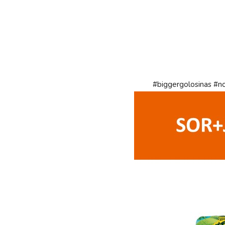
#biggergolosinas
#n