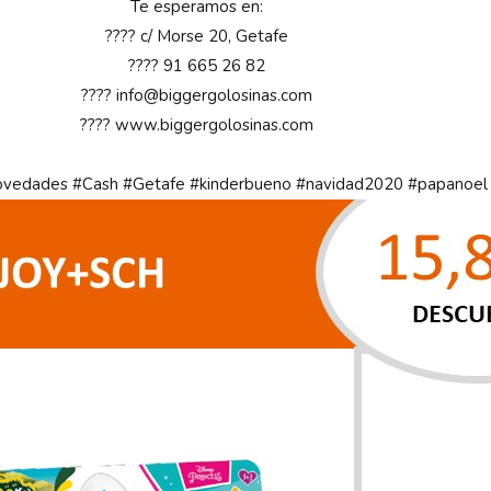
Te esperamos en:
???? c/ Morse 20, Getafe
???? 91 665 26 82
???? info@biggergolosinas.com
????
www.biggergolosinas.com
ovedades
#Cash
#Getafe
#kinderbueno
#navidad2020
#papanoel