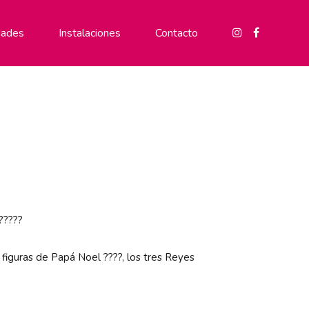
ades
Instalaciones
Contacto
?????
figuras de Papá Noel ????, los tres Reyes