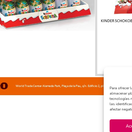
Para ofrecer 
almacenar y/o
tecnologías 
las identifica
afectar negat
Ac